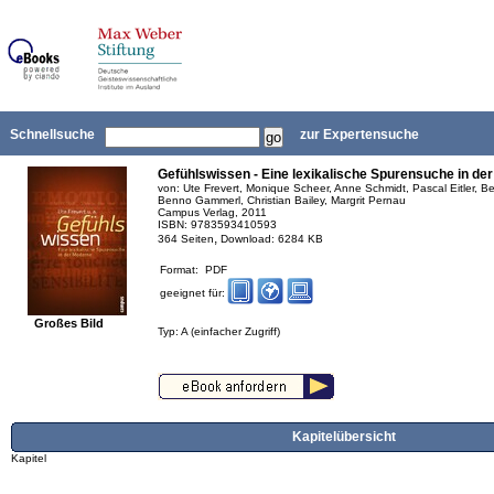
Schnellsuche
zur Expertensuche
Gefühlswissen - Eine lexikalische Spurensuche in de
von: Ute Frevert, Monique Scheer, Anne Schmidt, Pascal Eitler, Be
Benno Gammerl, Christian Bailey, Margrit Pernau
Campus Verlag, 2011
ISBN: 9783593410593
,
364 Seiten
Download: 6284 KB
Format: PDF
geeignet für:
Großes Bild
Typ: A (einfacher Zugriff)
Kapitelübersicht
Kapitel