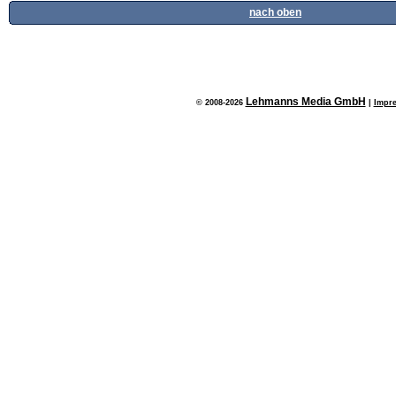
nach oben
Lehmanns Media GmbH
© 2008-2026
|
Impr