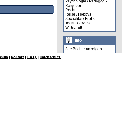
Psychologie / Pädagogik
Ratgeber
Recht
Reise / Hobbys
Sexualität / Erotik
Technik / Wissen
Wirtschaft
Info
Alle Bücher anzeigen
ssum
|
Kontakt
|
F.A.Q.
|
Datenschutz