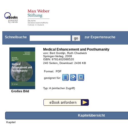
Schnellsuche
zur Expertensuche
Medical Enhancement and Posthumanity
von: Bert Gordijn, Ruth Chadwick
Springer-Verlag, 2008
ISBN: 9781402088520
,
240 Seiten
Download: 2436 KB
Format: PDF
geeignet für:
Typ: A (einfacher Zugriff)
Großes Bild
Kapitelübersicht
Kapitel