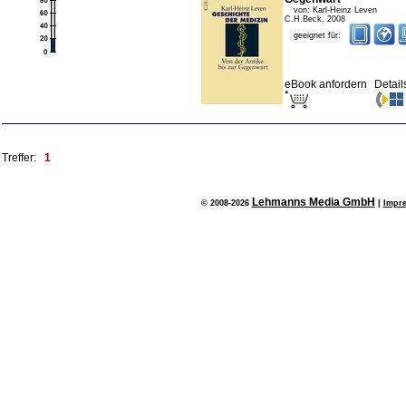
von:
Karl-Heinz Leven
C.H.Beck
,
2008
geeignet für:
eBook anfordern
Detail
Treffer:
1
Lehmanns Media GmbH
© 2008-2026
|
Impr