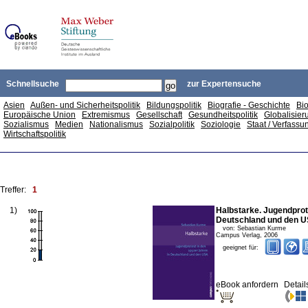
Schnellsuche
zur Expertensuche
Asien
Außen- und Sicherheitspolitik
Bildungspolitik
Biografie - Geschichte
Bio
Europäische Union
Extremismus
Gesellschaft
Gesundheitspolitik
Globalisier
Sozialismus
Medien
Nationalismus
Sozialpolitik
Soziologie
Staat / Verfassu
Wirtschaftspolitik
Treffer:
1
1
)
Halbstarke. Jugendprot
Deutschland und den 
von:
Sebastian Kurme
Campus Verlag
,
2006
geeignet für:
eBook anfordern
Detail