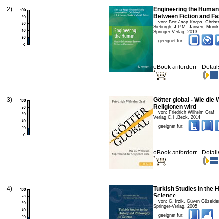
2
)
Engineering the Huma
Between Fiction and Fa
von:
Bert Jaap Koops, Christ
Sieburgh, J.P.M. Jansen, Moni
Springer-Verlag
,
2013
geeignet für:
eBook anfordern
Detail
3
)
Götter global - Wie die
Religionen wird
von:
Friedrich Wilhelm Graf
Verlag C.H.Beck
,
2014
geeignet für:
eBook anfordern
Detail
4
)
Turkish Studies in the 
Science
von:
G. Irzik, Güven Güzelde
Springer-Verlag
,
2005
geeignet für: