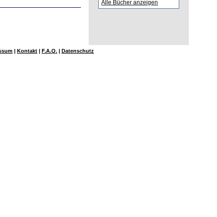
Alle Bücher anzeigen
ssum
|
Kontakt
|
F.A.Q.
|
Datenschutz