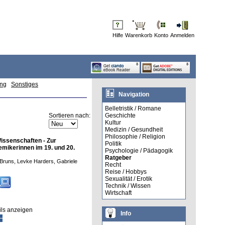
Hilfe
Warenkorb
Konto
Anmelden
ung
Sonstiges
Navigation
Belletristik / Romane
Sortieren nach:
Geschichte
Kultur
Medizin / Gesundheit
Philosophie / Religion
issenschaften - Zur
Politik
mikerinnen im 19. und 20.
Psychologie / Pädagogik
Ratgeber
 Bruns, Levke Harders, Gabriele
Recht
Reise / Hobbys
Sexualität / Erotik
Technik / Wissen
Wirtschaft
ils anzeigen
Info