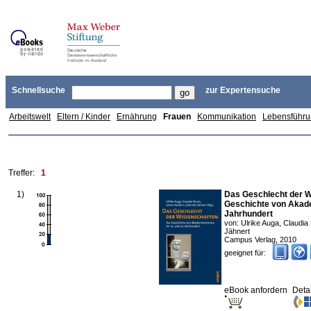
Schnellsuche
zur Expertensuche
Arbeitswelt
Eltern / Kinder
Ernährung
Frauen
Kommunikation
Lebensführ
Treffer:
1
1
)
Das Geschlecht der W
Geschichte von Akade
Jahrhundert
von:
Ulrike Auga, Claudia
Jähnert
Campus Verlag
,
2010
geeignet für:
eBook anfordern
Deta