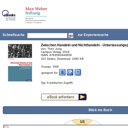
Schnellsuche
zur Expertensuche
Zwischen Handeln und Nichthandeln - Unterlassungsp
von: Theo Jung
Campus Verlag, 2019
ISBN: 9783593440859
,
322 Seiten
Download: 2385 KB
Format: PDF
geeignet für:
Typ: A (einfacher Zugriff)
Blick ins Buch
1/1