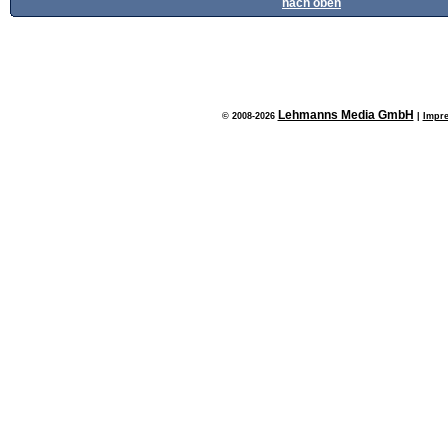
nach oben
Lehmanns Media GmbH
© 2008-2026
|
Impr