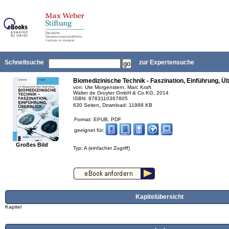
Schnellsuche
zur Expertensuche
Biomedizinische Technik - Faszination, Einführung, Üb
von: Ute Morgenstern, Marc Kraft
Walter de Gruyter GmbH & Co.KG, 2014
ISBN: 9783110367805
,
630 Seiten
Download: 11988 KB
Format: EPUB, PDF
geeignet für:
Großes Bild
Typ: A (einfacher Zugriff)
Kapitelübersicht
Kapitel