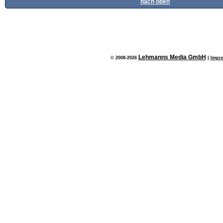
nach oben
Lehmanns Media GmbH
© 2008-2026
|
Impr