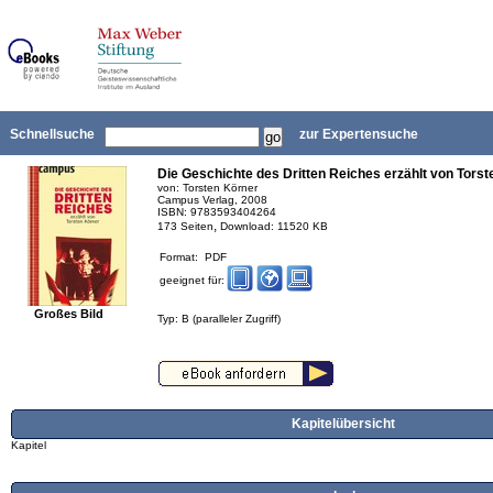
Schnellsuche
zur Expertensuche
Die Geschichte des Dritten Reiches erzählt von Tors
von: Torsten Körner
Campus Verlag, 2008
ISBN: 9783593404264
,
173 Seiten
Download: 11520 KB
Format: PDF
geeignet für:
Großes Bild
Typ: B (paralleler Zugriff)
Kapitelübersicht
Kapitel