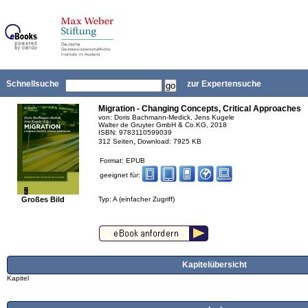
Schnellsuche
zur Expertensuche
Migration - Changing Concepts, Critical Approaches
von: Doris Bachmann-Medick, Jens Kugele
Walter de Gruyter GmbH & Co.KG, 2018
ISBN: 9783110599039
,
312 Seiten
Download: 7925 KB
Format: EPUB
geeignet für:
Großes Bild
Typ: A (einfacher Zugriff)
Kapitelübersicht
Kapitel