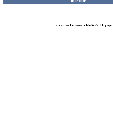
nach oben
Lehmanns Media GmbH
© 2008-2026
|
Impr