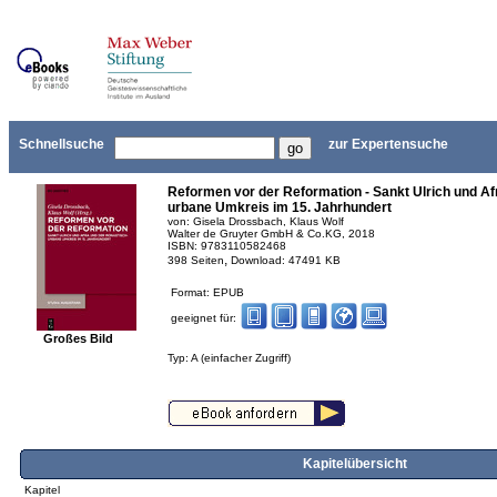
Schnellsuche
zur Expertensuche
Reformen vor der Reformation - Sankt Ulrich und Af
urbane Umkreis im 15. Jahrhundert
von: Gisela Drossbach, Klaus Wolf
Walter de Gruyter GmbH & Co.KG, 2018
ISBN: 9783110582468
,
398 Seiten
Download: 47491 KB
Format: EPUB
geeignet für:
Großes Bild
Typ: A (einfacher Zugriff)
Kapitelübersicht
Kapitel