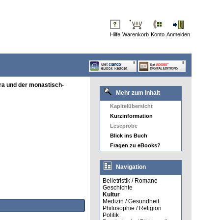
Hilfe
Warenkorb
Konto
Anmelden
ra und der monastisch-
Mehr zum Inhalt
Kapitelübersicht
Kurzinformation
Leseprobe
Blick ins Buch
Fragen zu eBooks?
Navigation
Belletristik / Romane
Geschichte
Kultur
Medizin / Gesundheit
Philosophie / Religion
Politik