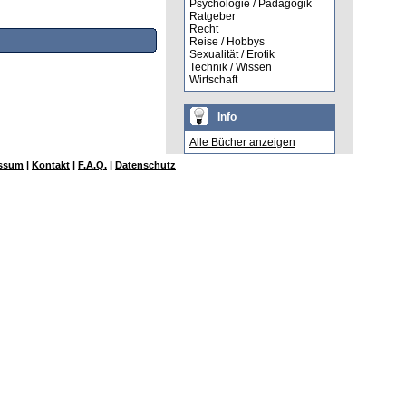
Psychologie / Pädagogik
Ratgeber
Recht
Reise / Hobbys
Sexualität / Erotik
Technik / Wissen
Wirtschaft
Info
Alle Bücher anzeigen
ssum
|
Kontakt
|
F.A.Q.
|
Datenschutz