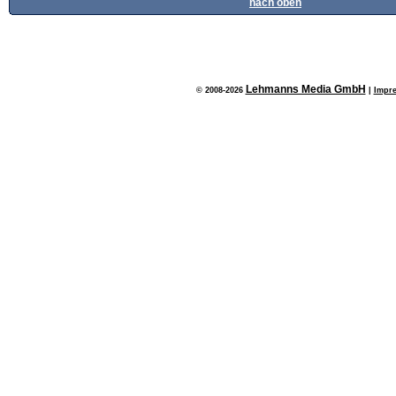
nach oben
Lehmanns Media GmbH
© 2008-2026
|
Impr