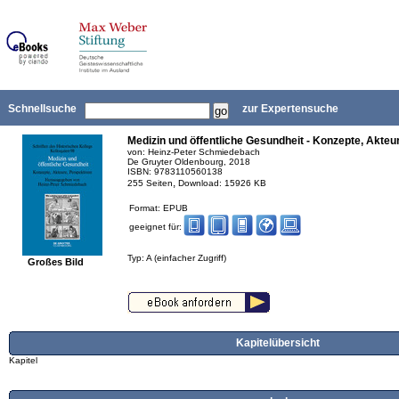
Schnellsuche
zur Expertensuche
Medizin und öffentliche Gesundheit - Konzepte, Akteu
von: Heinz-Peter Schmiedebach
De Gruyter Oldenbourg, 2018
ISBN: 9783110560138
,
255 Seiten
Download: 15926 KB
Format: EPUB
geeignet für:
Typ: A (einfacher Zugriff)
Großes Bild
Kapitelübersicht
Kapitel