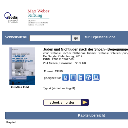
Schnellsuche
zur Expertensuche
Juden und Nichtjuden nach der Shoah - Begegnunge
von: Stefanie Fischer, Nathanael Riemer, Stefanie Schüler-Spri
De Gruyter Oldenbourg, 2019
ISBN: 9783110567540
,
234 Seiten
Download: 7209 KB
Format: EPUB
geeignet für:
Großes Bild
Typ: A (einfacher Zugriff)
Kapitelübersicht
Kapitel