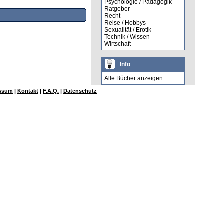
Psychologie / Pädagogik
Ratgeber
Recht
Reise / Hobbys
Sexualität / Erotik
Technik / Wissen
Wirtschaft
Info
Alle Bücher anzeigen
ssum
|
Kontakt
|
F.A.Q.
|
Datenschutz