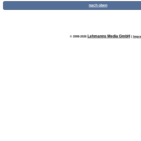
nach oben
Lehmanns Media GmbH
© 2008-2026
|
Impr