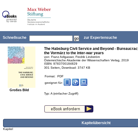
Schnellsuche
zur Expertensuche
The Habsburg Civli Service and Beyond - Bureaucracy
the Vormärz to the inter-war years
von: Franz Adlgasser, Fredrik Lindström
Österreichische Akademie der Wissenschaften Verlag, 2019
ISBN: 9783700184829
,
301 Seiten
Download: 3747 KB
Format: PDF
geeignet für:
Großes Bild
Typ: A (einfacher Zugriff)
Kapitelübersicht
Kapitel