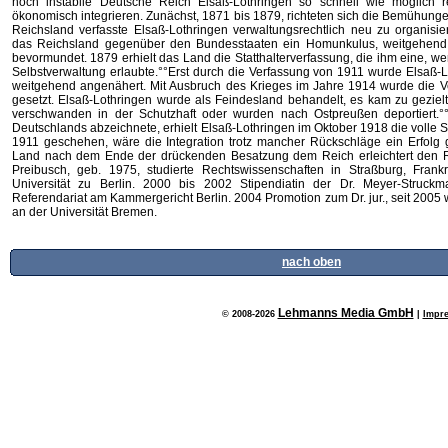
noch instabile Deutsche Reich Elsaß-Lothringen so schnell wie möglich rec
ökonomisch integrieren. Zunächst, 1871 bis 1879, richteten sich die Bemühunge
Reichsland verfasste Elsaß-Lothringen verwaltungsrechtlich neu zu organisie
das Reichsland gegenüber den Bundesstaaten ein Homunkulus, weitgehend
bevormundet. 1879 erhielt das Land die Statthalterverfassung, die ihm eine, w
Selbstverwaltung erlaubte.°°Erst durch die Verfassung von 1911 wurde Elsaß
weitgehend angenähert. Mit Ausbruch des Krieges im Jahre 1914 wurde die Ve
gesetzt. Elsaß-Lothringen wurde als Feindesland behandelt, es kam zu gezie
verschwanden in der Schutzhaft oder wurden nach Ostpreußen deportiert.°°
Deutschlands abzeichnete, erhielt Elsaß-Lothringen im Oktober 1918 die volle S
1911 geschehen, wäre die Integration trotz mancher Rückschläge ein Erfolg
Land nach dem Ende der drückenden Besatzung dem Reich erleichtert den Rü
Preibusch, geb. 1975, studierte Rechtswissenschaften in Straßburg, Fran
Universität zu Berlin. 2000 bis 2002 Stipendiatin der Dr. Meyer-Struckm
Referendariat am Kammergericht Berlin. 2004 Promotion zum Dr. jur., seit 2005 w
an der Universität Bremen.
nach oben
Lehmanns Media GmbH
© 2008-2026
|
Impr