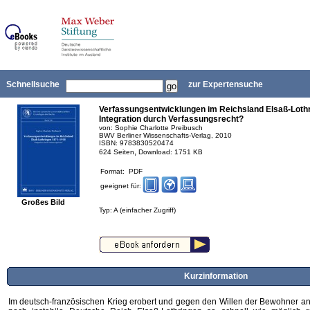
Schnellsuche
zur Expertensuche
Verfassungsentwicklungen im Reichsland Elsaß-Lothr
Integration durch Verfassungsrecht?
von: Sophie Charlotte Preibusch
BWV Berliner Wissenschafts-Verlag, 2010
ISBN: 9783830520474
,
624 Seiten
Download: 1751 KB
Format: PDF
geeignet für:
Großes Bild
Typ: A (einfacher Zugriff)
Kurzinformation
Im deutsch-französischen Krieg erobert und gegen den Willen der Bewohner an