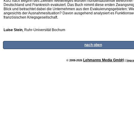
Kurz nach Beginn des Zweiten Weltkrieges wurden hunderttausende Bewohner
Deutschland und Frankreich evakuiert. Das Buch nimmt diese ersten Zwangsmig
Blick und betrachtet dabei die Unternehmen aus den Evakuierungsgebieten: Wi
angesichts der Ausnahmesituation? Davon ausgehend analysiert es Funktionsw
französischen Kriegsgesellschaft.
Luise Stein
, Ruhr-Universität Bochum
nach oben
Lehmanns Media GmbH
© 2008-2026
|
Impr