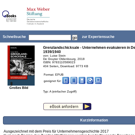
Schnellsuche
zur Expertensuche
Grenzlandschicksale - Unternehmen evakuieren in D
1939/1940
von: Luise Stein
De Gruyter Oldenbourg, 2018
ISBN: 9783110589023
,
404 Seiten
Download: 9773 KB
Format: EPUB
geeignet für:
Großes Bild
Typ: A (einfacher Zugriff)
Kurzinformation
Ausgezeichnet mit dem Preis für Unternehmensgeschichte 2017