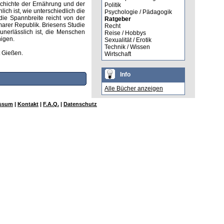
eschichte der Ernährung und der
Politik
ich ist, wie unterschiedlich die
Psychologie / Pädagogik
ie Spannbreite reicht von der
Ratgeber
arer Republik. Briesens Studie
Recht
unerlässlich ist, die Menschen
Reise / Hobbys
igen.
Sexualität / Erotik
Technik / Wissen
t Gießen.
Wirtschaft
Info
Alle Bücher anzeigen
ssum
|
Kontakt
|
F.A.Q.
|
Datenschutz