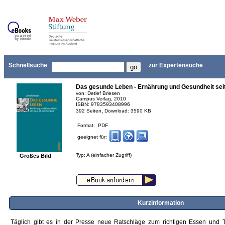
Schnellsuche
zur Expertensuche
Das gesunde Leben - Ernährung und Gesundheit sei
von: Detlef Briesen
Campus Verlag, 2010
ISBN: 9783593408996
,
392 Seiten
Download: 3590 KB
Format: PDF
geeignet für:
Typ: A (einfacher Zugriff)
Großes Bild
Kurzinformation
Täglich gibt es in der Presse neue Ratschläge zum richtigen Essen und 