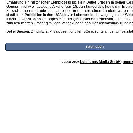
Ernährung ein historischer Lernprozess ist, stellt Detlef Briesen in seiner G
Genussmittel wie Tabak und Alkohol vom 18. Jahrhundert bis heute dar. Erstaunl
Entwicklungen im Laufe der Jahre und in den einzelnen Ländern waren - d
staatlichen Prohibition in den USA bis zur Lebensreformbewegung in der Weim
macht bewusst, dass es angesichts der globalisierten Lebensmittelindustrie 
zum reflektierten Umgang mit den Verlockungen des Massenkonsums zu befäh
Detlef Briesen, Dr. phil., ist Privatdozent und lehrt Geschichte an der Universitä
nach oben
Lehmanns Media GmbH
© 2008-2026
|
Impre