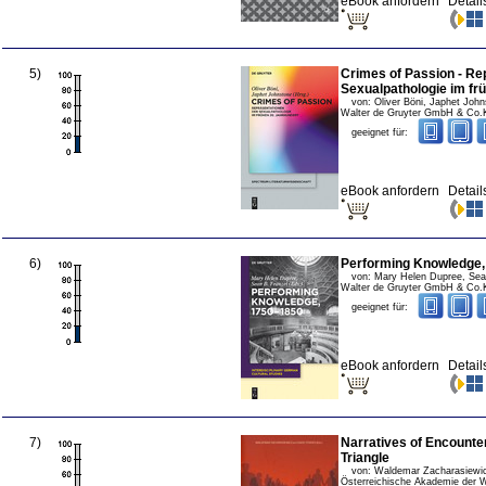
eBook anfordern
Detail
5
)
Crimes of Passion - Re
Sexualpathologie im fr
von:
Oliver Böni, Japhet Joh
Walter de Gruyter GmbH & Co
geeignet für:
eBook anfordern
Detail
6
)
Performing Knowledge,
von:
Mary Helen Dupree, Sea
Walter de Gruyter GmbH & Co
geeignet für:
eBook anfordern
Detail
7
)
Narratives of Encounter
Triangle
von:
Waldemar Zacharasiewic
Österreichische Akademie der 