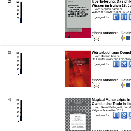
2
)
Überlieferung: Das phil
Wissen im frühen 18. J
von:
Stephan Kammer
Walter de Gruyter GmbH & Co
geeignet für:
eBook anfordern
Detail
3
)
Wörterbuch zum Demokr
von:
Heidrun Kämper
De Gruyter Akademie Forschun
geeignet für:
eBook anfordern
Detail
4
)
Magical Manuscripts in
Clandestine Trade In Il
von:
Daniel Bellingradt, Bernd
Palgrave Macmillan
,
2017
geeignet für: