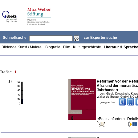
Schnellsuche
zur Expertensuche
Bildende Kunst / Malerei
Biografie
Film
Kulturgeschichte
Literatur & Sprach
Treffer:
1
1
)
Reformen vor der Refor
Afra und der monastisc
Jahrhundert
von:
Gisela Drossbach, Klaus
Walter de Gruyter GmbH & Co
geeignet für:
eBook anfordern
Detail