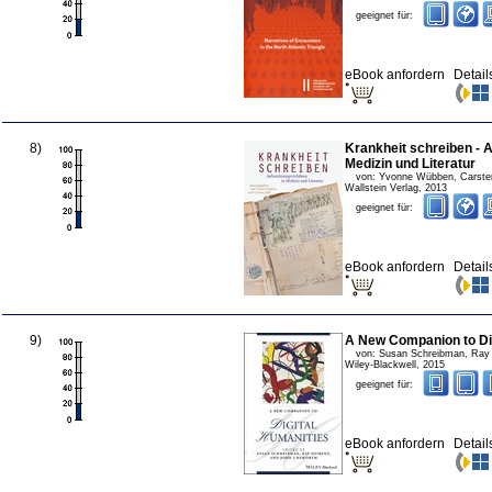
geeignet für:
eBook anfordern
Detail
8
)
Krankheit schreiben - 
Medizin und Literatur
von:
Yvonne Wübben, Carsten
Wallstein Verlag
,
2013
geeignet für:
eBook anfordern
Detail
9
)
A New Companion to Di
von:
Susan Schreibman, Ray
Wiley-Blackwell
,
2015
geeignet für:
eBook anfordern
Detail