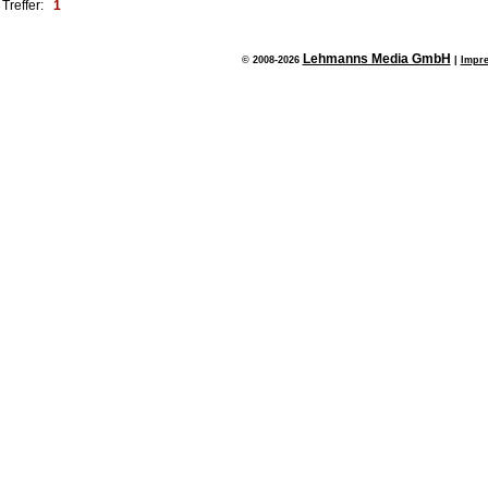
Treffer:
1
Lehmanns Media GmbH
© 2008-2026
|
Impr