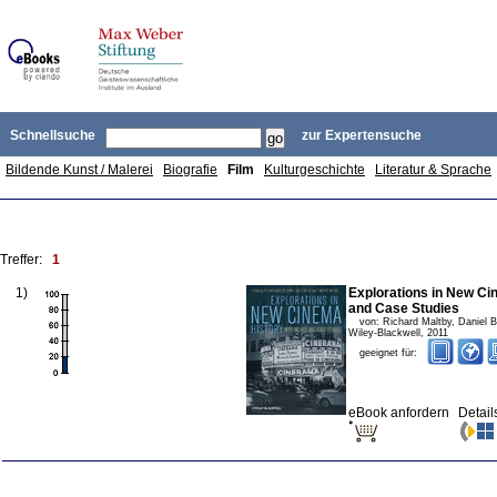
Schnellsuche
zur Expertensuche
Bildende Kunst / Malerei
Biografie
Film
Kulturgeschichte
Literatur & Sprache
Treffer:
1
1
)
Explorations in New Ci
and Case Studies
von:
Richard Maltby, Daniel B
Wiley-Blackwell
,
2011
geeignet für:
eBook anfordern
Detail