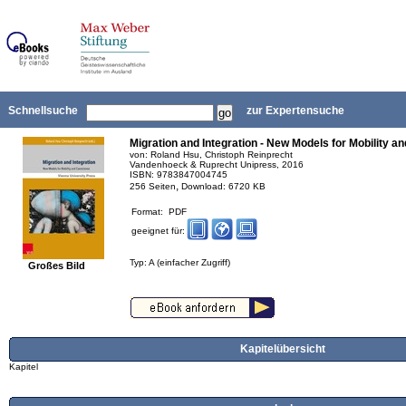
Schnellsuche
zur Expertensuche
Migration and Integration - New Models for Mobility a
von: Roland Hsu, Christoph Reinprecht
Vandenhoeck & Ruprecht Unipress, 2016
ISBN: 9783847004745
,
256 Seiten
Download: 6720 KB
Format: PDF
geeignet für:
Typ: A (einfacher Zugriff)
Großes Bild
Kapitelübersicht
Kapitel