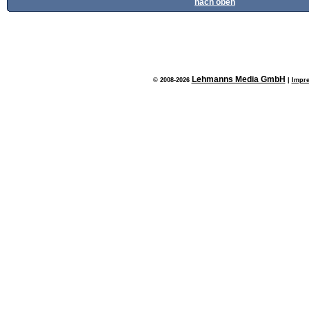
nach oben
Lehmanns Media GmbH
© 2008-2026
|
Impr