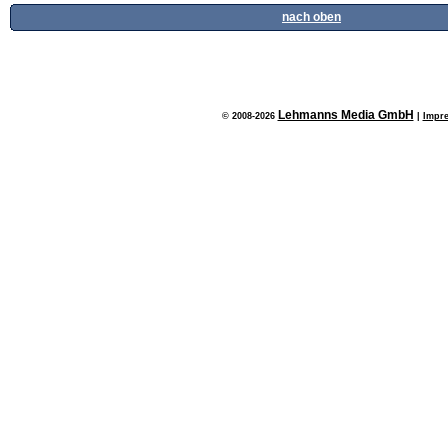
nach oben
Lehmanns Media GmbH
© 2008-2026
|
Impr