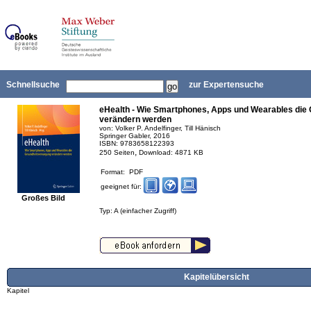
Schnellsuche
zur Expertensuche
eHealth - Wie Smartphones, Apps und Wearables die
verändern werden
von: Volker P. Andelfinger, Till Hänisch
Springer Gabler, 2016
ISBN: 9783658122393
,
250 Seiten
Download: 4871 KB
Format: PDF
geeignet für:
Großes Bild
Typ: A (einfacher Zugriff)
Kapitelübersicht
Kapitel