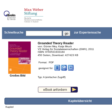
Schnellsuche
zur Expertensuche
Grounded Theory Reader
von: Günter Mey, Katja Mruck
VS Verlag für Sozialwissenschaften (GWV), 2011
ISBN: 9783531933184
,
450 Seiten
Download: 427423 KB
Format: PDF
geeignet für:
Großes Bild
Typ: A (einfacher Zugriff)
Kapitelübersicht
Kapitel